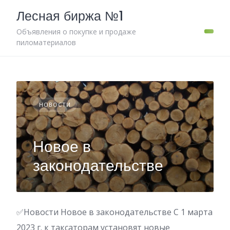
Skip
Лесная биржа №1
to
content
Объявления о покупке и продаже
пиломатериалов
НОВОСТИ
Новое в
законодательстве
✅Новости Новое в законодательстве С 1 марта
2023 г. к таксаторам установят новые