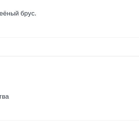
еёный брус.
тва