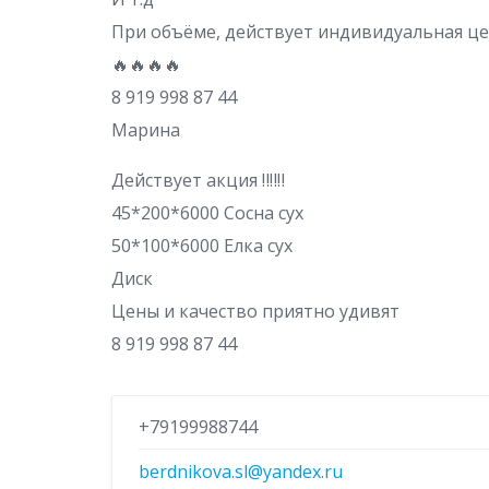
При объёме, действует индивидуальная це
🔥🔥🔥🔥
8 919 998 87 44
Марина
Действует акция ‼️‼️‼️
45*200*6000 Сосна сух
50*100*6000 Елка сух
Диск
Цены и качество приятно удивят
8 919 998 87 44
+79199988744
berdnikova.sl@yandex.ru