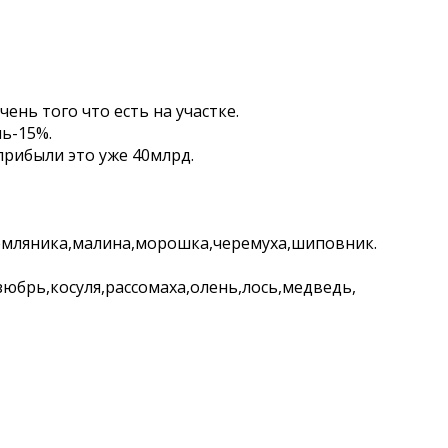
нь того что есть на участке.
ль-15%.
 прибыли это уже 40млрд.
земляника,малина,морошка,черемуха,шиповник.
изюбрь,косуля,рассомаха,олень,лось,медведь,