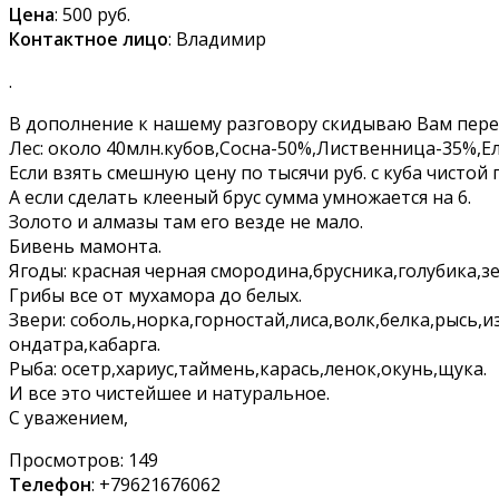
Цена
: 500 руб.
Контактное лицо
: Владимир
.
В дополнение к нашему разговору скидываю Вам перече
Лес: около 40млн.кубов,Сосна-50%,Лиственница-35%,Е
Если взять смешную цену по тысячи руб. с куба чистой
А если сделать клееный брус сумма умножается на 6.
Золото и алмазы там его везде не мало.
Бивень мамонта.
Ягоды: красная черная смородина,брусника,голубика,
Грибы все от мухамора до белых.
Звери: соболь,норка,горностай,лиса,волк,белка,рысь,
ондатра,кабарга.
Рыба: осетр,хариус,таймень,карась,ленок,окунь,щука.
И все это чистейшее и натуральное.
С уважением,
Просмотров:
149
Телефон
: +79621676062